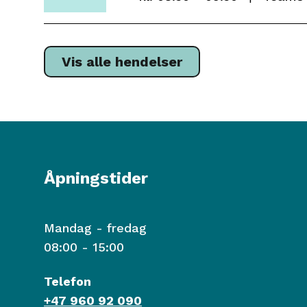
2
5
0
.1
2
0
6
.
Vis alle hendelser
2
0
2
6
Åpningstider
Mandag - fredag
08:00 - 15:00
Telefon
+47 960 92 090