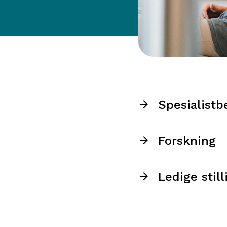
Spesialistb
Forskning
Ledige still