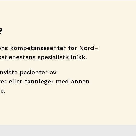
?
ens kompetansesenter for Nord–
etjenestens spesialistklinikk.
viste pasienter av
ter eller tannleger med annen
se.