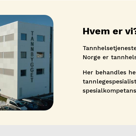
Hvem er vi
Tannhelsetjenest
Norge er tannhels
Her behandles hen
tannlegespesialis
spesialkompetan