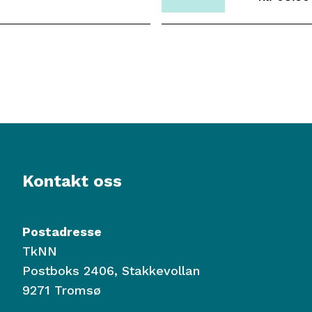
0
2
2
.1
6
1
.
2
0
2
6
Kontakt oss
Postadresse
TkNN
Postboks 2406, Stakkevollan
9271 Tromsø