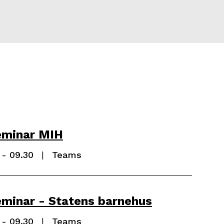
eminar MIH
t:
 - 09.30
Sted:
Teams
minar - Statens barnehus
t:
 - 09.30
Sted:
Teams