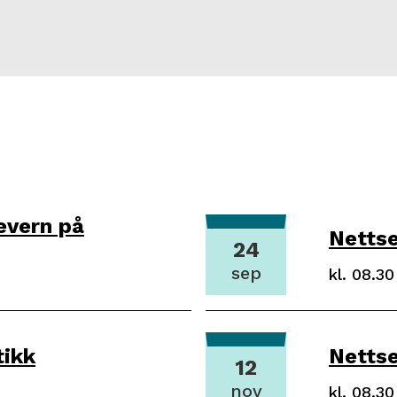
evern på
Netts
24
sep
Dato:
2
Tidspunk
kl. 08.30
4
.
0
9
tikk
Nettse
12
.
2
nov
Dato:
1
Tidspunk
kl. 08.30