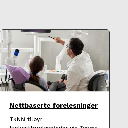
Nettbaserte forelesninger
TkNN tilbyr
frokostforelesninger via Teams