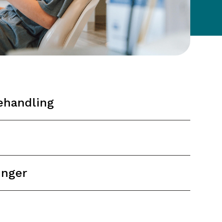
ehandling
inger