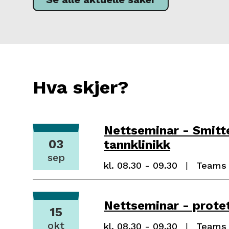
Hva skjer?
Nettseminar - Smitt
03
tannklinikk
sep
Dato:
0
Tidspunkt:
kl. 08.30 - 09.30
Sted:
Teams
3
.
0
Nettseminar - prote
9
15
.
okt
Dato:
1
Tidspunkt:
kl. 08.30 - 09.30
Sted:
Teams