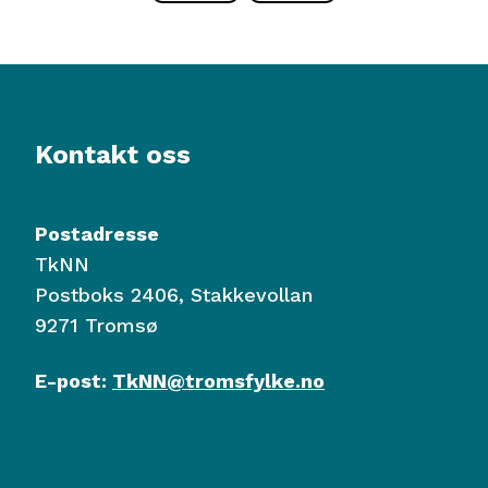
Kontakt oss
Postadresse
TkNN
Postboks 2406, Stakkevollan
9271 Tromsø
E-post:
TkNN@tromsfylke.no