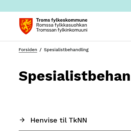
Du
Forsiden
Spesialistbehandling
er
her:
Spesialistbehan
Henvise til TkNN