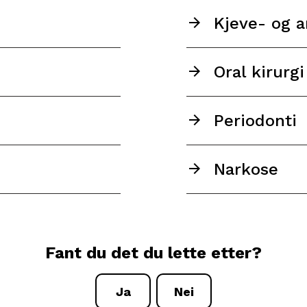
Kjeve- og a
Oral kirurg
Periodonti
Narkose
Fant du det du lette etter?
Ja
Nei