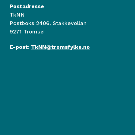
Postadresse
TkNN
Postboks 2406, Stakkevollan
9271 Tromsø
E-post:
TkNN@tromsfylke.no