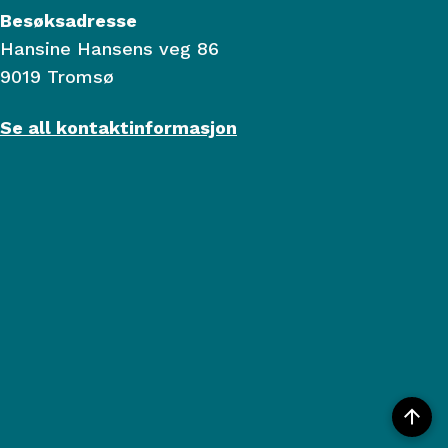
Besøksadresse
Hansine Hansens veg 86
9019 Tromsø
Se all kontaktinformasjon
Til
topp