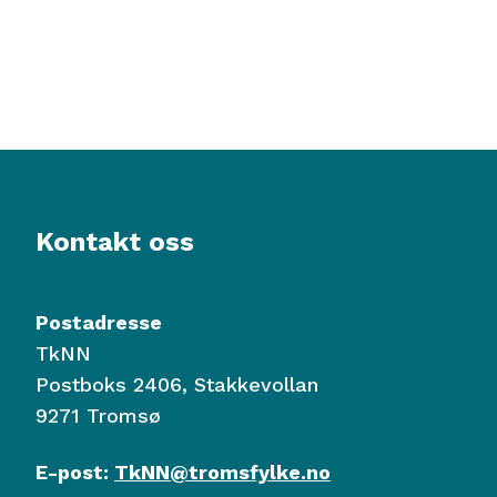
Kontakt oss
Postadresse
TkNN
Postboks 2406, Stakkevollan
9271 Tromsø
E-post:
TkNN@tromsfylke.no