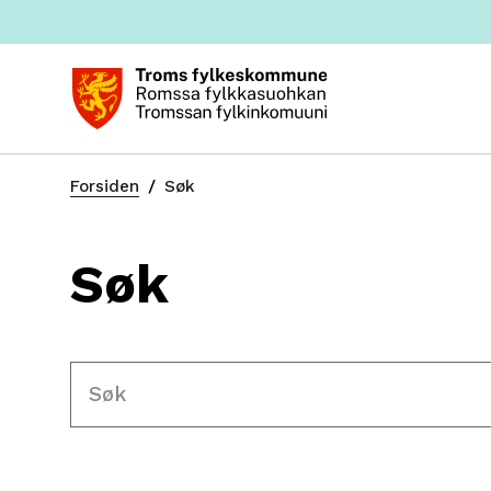
Du
Forsiden
Søk
er
her:
Søk
Søketekst
Resultat